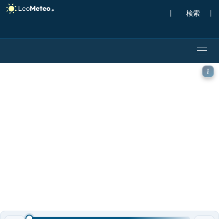
|
検索
|
ICON モデル - メキシコ, 