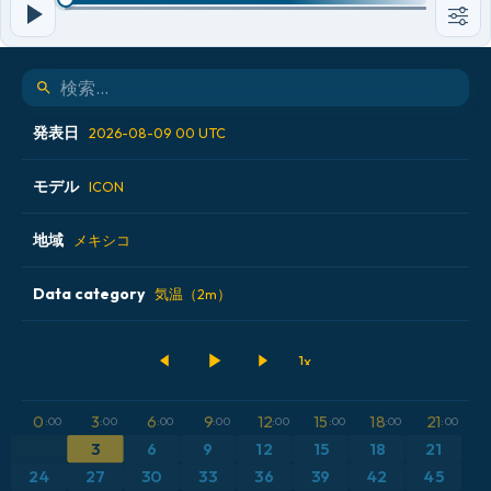
発表日
2026-08-09 00 UTC
モデル
2026-08-08 06 UTC
ICON
2026-08-08 12 UTC
地域
ALADIN CZ 2.3 km
メキシコ
2026-08-08 18 UTC
ECMWF AIFS [AI]
Data category
アイスランド
気温（2m）
2026-08-09 00 UTC
ECMWF IFS 0.25°
アメリカ合衆国
500hPaのジオポテンシャル高度
GFS
アルゼンチン
CAPE
0
3
6
9
12
15
18
21
:00
:00
:00
:00
:00
:00
:00
:00
ICON
イギリス
気圧
3
6
9
12
15
18
21
24
27
30
33
36
39
42
45