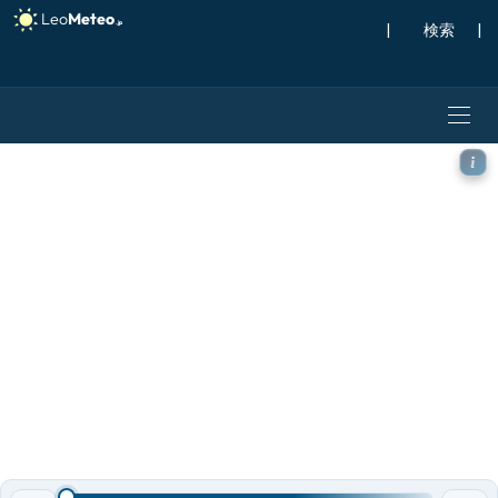
|
検索
|
ICON モデル - メキシコ, 突