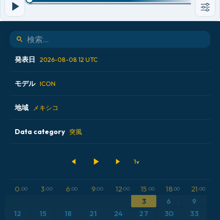
発表日
2026-08-08 12 UTC
モデル
2026-08-08 00 UTC
ICON
2026-08-08 06 UTC
地域
ALADIN CZ 2.3 km
メキシコ
2026-08-08 12 UTC
ECMWF AIFS [AI]
Data category
アイスランド
突風
2026-08-08 18 UTC
ECMWF IFS 0.25°
アメリカ合衆国
500hPaのジオポテンシャル高度
GFS
アルゼンチン
CAPE
0
3
6
9
12
15
18
21
:00
:00
:00
:00
:00
:00
:00
:00
ICON
イギリス
気圧
3
6
9
12
15
18
21
24
27
30
33