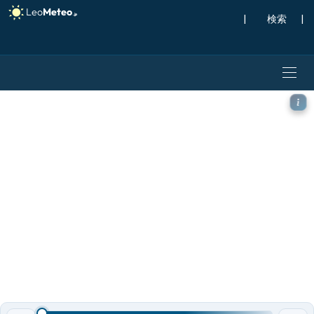
|
検索
|
ECMWF IFS 0.25° モデル