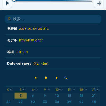
発表日
2026-08-09 00 UTC
モデル
2026-08-07 12 UTC
ECMWF IFS 0.25°
2026-08-08 00 UTC
地域
ALADIN CZ 2.3 km
メキシコ
2026-08-08 12 UTC
ECMWF AIFS [AI]
Data category
アイスランド
気温（2m）
2026-08-09 00 UTC
ECMWF IFS 0.25°
アメリカ合衆国
500hPaのジオポテンシャル高度
GFS
アルゼンチン
CAPE
0
3
6
9
12
15
18
21
:00
:00
:00
:00
:00
:00
:00
:00
ICON
3
6
9
12
15
18
21
イギリス
気圧
24
27
30
33
36
39
42
45