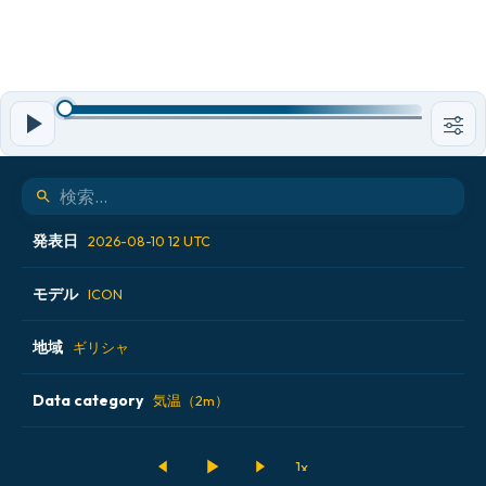
発表日
2026-08-10 12 UTC
モデル
2026-08-09 18 UTC
ICON
2026-08-10 00 UTC
地域
ALADIN CZ 2.3 km
ギリシャ
2026-08-10 06 UTC
ECMWF AIFS [AI]
Data category
アイスランド
気温（2m）
2026-08-10 12 UTC
ECMWF IFS 0.25°
アメリカ合衆国
500hPaのジオポテンシャル高度