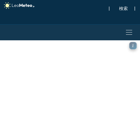
|
検索
|
ICON モデル - イギリス, 