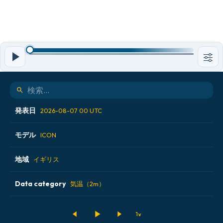
発表日
2026-08-07 00 UTC
モデル
2026-08-06 12 UTC
ICON
2026-08-06 18 UTC
地域
ALADIN CZ 2.3 km
イギリス
2026-08-07 00 UTC
ECMWF AIFS [AI]
Data category
アイスランド
気温（2m）
2026-08-07 06 UTC
ECMWF IFS 0.25°
アメリカ合衆国
500hPaのジオポテンシャル高度