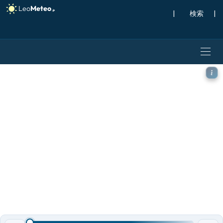
|
検索
|
ICON モデル - メキシコ,