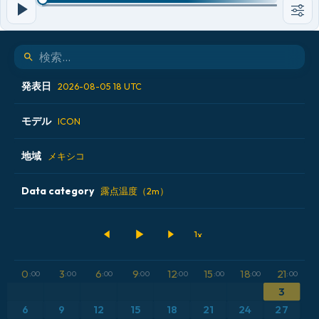
発表日
2026-08-05 18 UTC
モデル
2026-08-05 00 UTC
ICON
2026-08-05 06 UTC
地域
ALADIN CZ 2.3 km
メキシコ
2026-08-05 12 UTC
ECMWF AIFS [AI]
Data category
アイスランド
露点温度（2m）
2026-08-05 18 UTC
ECMWF IFS 0.25°
アメリカ合衆国
500hPaのジオポテンシャル高度
GFS
アルゼンチン
CAPE
0
3
6
9
12
15
18
21
:00
:00
:00
:00
:00
:00
:00
:00
ICON
イギリス
気圧
3
6
9
12
15
18
21
24
27