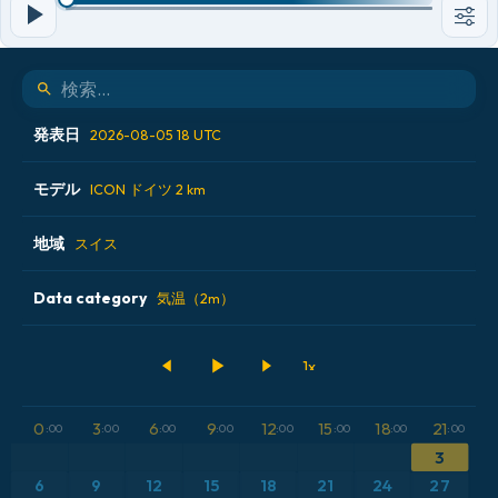
発表日
2026-08-05 18 UTC
モデル
2026-08-05 06 UTC
ICON ドイツ 2 km
2026-08-05 12 UTC
地域
ALADIN CZ 2.3 km
スイス
2026-08-05 18 UTC
ECMWF AIFS [AI]
Data category
オーストリア
気温（2m）
2026-08-06 00 UTC
ECMWF IFS 0.25°
スイス
500hPaのジオポテンシャル高度
GFS
ドイツ
CAPE
0
3
6
9
12
15
18
21
:00
:00
:00
:00
:00
:00
:00
:00
ICON
フランス
気圧
3
6
9
12
15
18
21
24
27