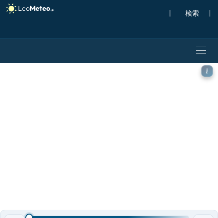
|
検索
|
ECMWF AIFS [AI] モデル