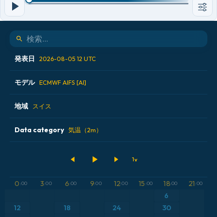
発表日
2026-08-05 12 UTC
モデル
2026-08-04 00 UTC
ECMWF AIFS [AI]
2026-08-04 12 UTC
地域
ALADIN CZ 2.3 km
スイス
2026-08-05 00 UTC
ECMWF AIFS [AI]
Data category
アイスランド
気温（2m）
2026-08-05 12 UTC
ECMWF IFS 0.25°
アメリカ合衆国
500hPaのジオポテンシャル高度
GFS
アルゼンチン
気圧
0
3
6
9
12
15
18
21
:00
:00
:00
:00
:00
:00
:00
:00
ICON
6
イギリス
気温異常（2m）
12
18
24
30