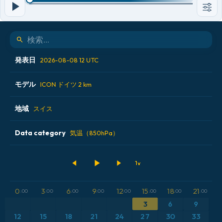
発表日
2026-08-08 12 UTC
モデル
2026-08-07 18 UTC
ICON ドイツ 2 km
2026-08-08 00 UTC
地域
ALADIN CZ 2.3 km
スイス
2026-08-08 06 UTC
ECMWF AIFS [AI]
Data category
オーストリア
気温（850hPa）
2026-08-08 12 UTC
ECMWF IFS 0.25°
スイス
500hPaのジオポテンシャル高度
GFS
ドイツ
CAPE
0
3
6
9
12
15
18
21
:00
:00
:00
:00
:00
:00
:00
:00
ICON
フランス
気圧
3
6
9
12
15
18
21
24
27
30
33