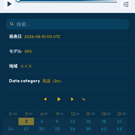
発表日
2026-08-10 00 UTC
モデル
2026-08-09 12 UTC
GFS
2026-08-09 18 UTC
地域
ALADIN CZ 2.3 km
スイス
2026-08-10 00 UTC
ECMWF AIFS [AI]
Data category
アイスランド
気温（2m）
2026-08-10 06 UTC
ECMWF IFS 0.25°
アメリカ合衆国
500hPaのジオポテンシャル高度
GFS
アルゼンチン
CAPE
0
3
6
9
12
15
18
21
:00
:00
:00
:00
:00
:00
:00
:00
3
6
9
12
15
18
21
ICON
イギリス
気圧
24
27
30
33
36
39
42
45