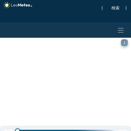
|
検索
|
GFS モデル - スイス, 気温