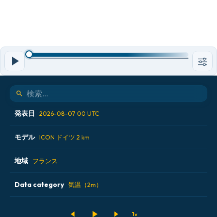
発表日
2026-08-07 00 UTC
モデル
2026-08-06 12 UTC
ICON ドイツ 2 km
2026-08-06 18 UTC
地域
ALADIN CZ 2.3 km
フランス
2026-08-07 00 UTC
ECMWF AIFS [AI]
Data category
オーストリア
気温（2m）
2026-08-07 06 UTC
ECMWF IFS 0.25°
スイス
500hPaのジオポテンシャル高度