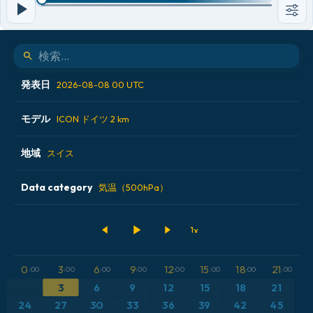
発表日
2026-08-08 00 UTC
モデル
2026-08-07 06 UTC
ICON ドイツ 2 km
2026-08-07 12 UTC
地域
ALADIN CZ 2.3 km
スイス
2026-08-07 18 UTC
ECMWF AIFS [AI]
Data category
オーストリア
気温（500hPa）
2026-08-08 00 UTC
ECMWF IFS 0.25°
スイス
500hPaのジオポテンシャル高度
GFS
ドイツ
CAPE
0
3
6
9
12
15
18
21
:00
:00
:00
:00
:00
:00
:00
:00
ICON
フランス
気圧
3
6
9
12
15
18
21
24
27
30
33
36
39
42
45