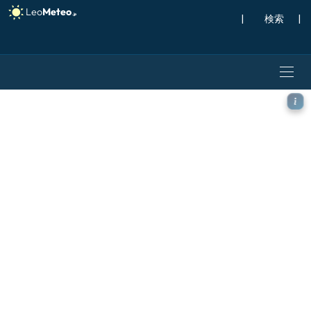
|
検索
|
GFS モデル - ギリシャ, 風