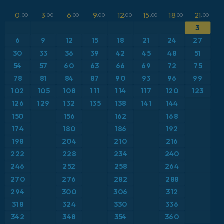
GFS
アルゼンチン
CAPE
0
3
6
9
12
15
18
21
:00
:00
:00
:00
:00
:00
:00
:00
3
ICON
イギリス
気圧
6
9
12
15
18
21
24
27
ICON ドイツ 2 km
イタリア
30
33
36
39
42
45
48
51
気温異常（2m）
54
57
60
63
66
69
72
75
オーストリア
気温異常（850hPa）
78
81
84
87
90
93
96
99
102
105
108
111
114
117
120
123
カリブ海
気温（2m）
126
129
132
135
138
141
144
150
156
162
168
ギリシャ
気温（500hPa）
174
180
186
192
198
204
210
216
スイス
気温（850hPa）
222
228
234
240
246
252
258
264
スカンジナビア
積雪深
270
276
282
288
スペイン
294
300
306
312
突風
318
324
330
336
トルコ
突風（最大）
342
348
354
360