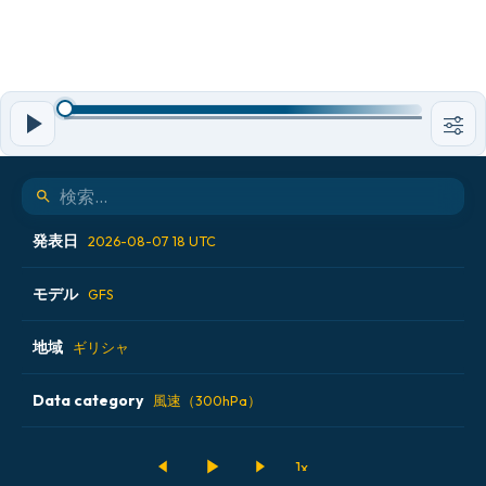
発表日
2026-08-07 18 UTC
モデル
2026-08-07 00 UTC
GFS
2026-08-07 06 UTC
地域
ALADIN CZ 2.3 km
ギリシャ
2026-08-07 12 UTC
ECMWF AIFS [AI]
Data category
アイスランド
風速（300hPa）
2026-08-07 18 UTC
ECMWF IFS 0.25°
アメリカ合衆国
500hPaのジオポテンシャル高度