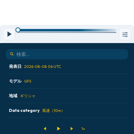
発表日
2026-08-08 06 UTC
モデル
2026-08-07 12 UTC
GFS
2026-08-07 18 UTC
地域
ALADIN CZ 2.3 km
ギリシャ
2026-08-08 00 UTC
ECMWF AIFS [AI]
Data category
アイスランド
風速（10m）
2026-08-08 06 UTC
ECMWF IFS 0.25°
アメリカ合衆国
500hPaのジオポテンシャル高度