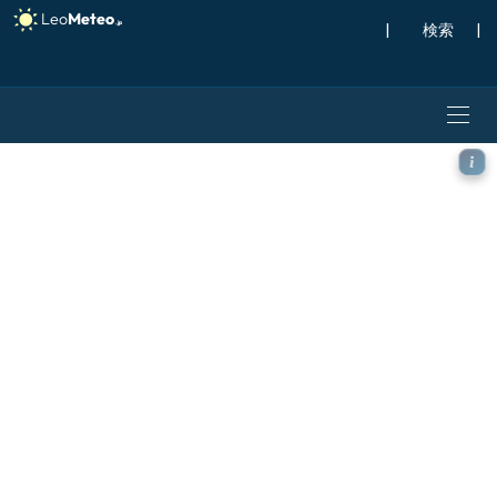
|
検索
|
GFS モデル - ギリシャ, 風