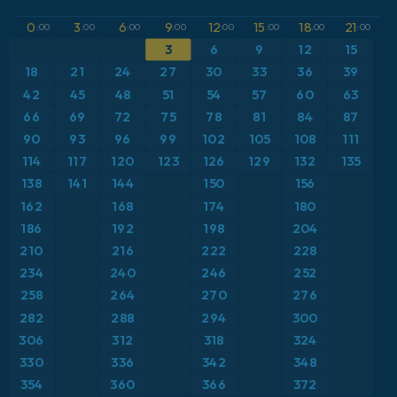
GFS
アルゼンチン
CAPE
0
3
6
9
12
15
18
21
:00
:00
:00
:00
:00
:00
:00
:00
3
6
9
12
15
ICON
イギリス
気圧
18
21
24
27
30
33
36
39
ICON ドイツ 2 km
イタリア
42
45
48
51
54
57
60
63
気温異常（2m）
66
69
72
75
78
81
84
87
オーストリア
気温異常（850hPa）
90
93
96
99
102
105
108
111
114
117
120
123
126
129
132
135
カリブ海
気温（2m）
138
141
144
150
156
162
168
174
180
ギリシャ
気温（500hPa）
186
192
198
204
210
216
222
228
スイス
気温（850hPa）
234
240
246
252
258
264
270
276
スカンジナビア
積雪深
282
288
294
300
スペイン
306
312
318
324
突風
330
336
342
348
トルコ
突風（最大）
354
360
366
372