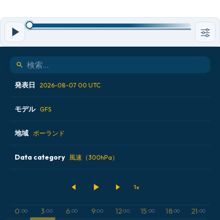
発表日
2026-08-07 00 UTC
モデル
2026-08-06 06 UTC
GFS
2026-08-06 12 UTC
地域
ALADIN CZ 2.3 km
ポーランド
2026-08-06 18 UTC
ECMWF AIFS [AI]
Data category
アイスランド
風速（300hPa）
2026-08-07 00 UTC
ECMWF IFS 0.25°
アメリカ合衆国
500hPaのジオポテンシャル高度
GFS
アルゼンチン
CAPE
0
3
6
9
12
15
18
21
:00
:00
:00
:00
:00
:00
:00
:00