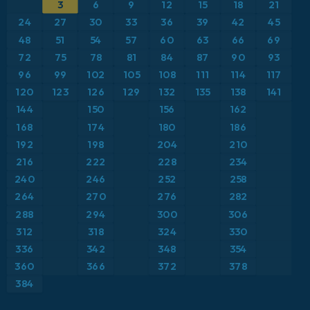
3
6
9
12
15
18
21
ICON
イギリス
気圧
24
27
30
33
36
39
42
45
ICON ドイツ 2 km
イタリア
48
51
54
57
60
63
66
69
気温異常（2m）
72
75
78
81
84
87
90
93
オーストリア
気温異常（850hPa）
96
99
102
105
108
111
114
117
120
123
126
129
132
135
138
141
カリブ海
気温（2m）
144
150
156
162
168
174
180
186
ギリシャ
気温（500hPa）
192
198
204
210
216
222
228
234
スイス
気温（850hPa）
240
246
252
258
264
270
276
282
スカンジナビア
積雪深
288
294
300
306
スペイン
312
318
324
330
突風
336
342
348
354
トルコ
突風（最大）
360
366
372
378
384
ドイツ
降水量、雲、気圧