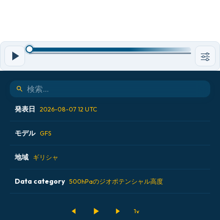
発表日
2026-08-07 12 UTC
モデル
2026-08-06 18 UTC
GFS
2026-08-07 00 UTC
地域
ALADIN CZ 2.3 km
ギリシャ
2026-08-07 06 UTC
ECMWF AIFS [AI]
Data category
アイスランド
500hPaのジオポテンシャル高度
2026-08-07 12 UTC
ECMWF IFS 0.25°
アメリカ合衆国
500hPaのジオポテンシャル高度