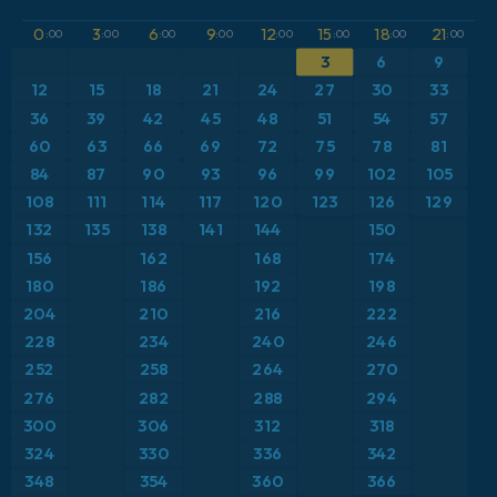
GFS
アルゼンチン
CAPE
0
3
6
9
12
15
18
21
:00
:00
:00
:00
:00
:00
:00
:00
3
6
9
ICON
イギリス
気圧
12
15
18
21
24
27
30
33
ICON ドイツ 2 km
イタリア
36
39
42
45
48
51
54
57
気温異常（2m）
60
63
66
69
72
75
78
81
オーストリア
気温異常（850hPa）
84
87
90
93
96
99
102
105
108
111
114
117
120
123
126
129
カリブ海
気温（2m）
132
135
138
141
144
150
156
162
168
174
ギリシャ
気温（500hPa）
180
186
192
198
204
210
216
222
スイス
気温（850hPa）
228
234
240
246
252
258
264
270
スカンジナビア
積雪深
276
282
288
294
スペイン
300
306
312
318
突風
324
330
336
342
トルコ
突風（最大）
348
354
360
366