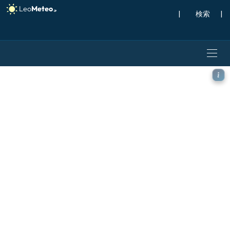
|
検索
|
ECMWF AIFS [AI] モデル