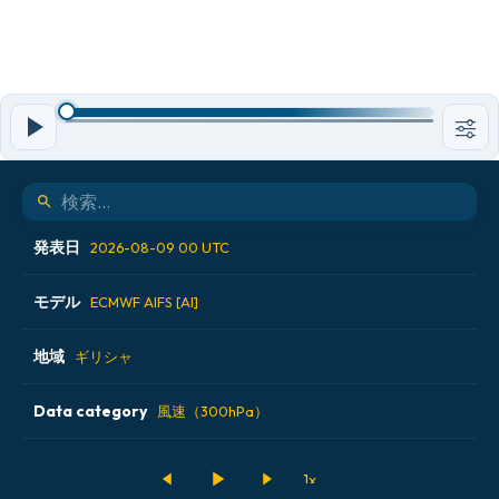
発表日
2026-08-09 00 UTC
モデル
2026-08-07 12 UTC
ECMWF AIFS [AI]
2026-08-08 00 UTC
地域
ALADIN CZ 2.3 km
ギリシャ
2026-08-08 12 UTC
ECMWF AIFS [AI]
Data category
アイスランド
風速（300hPa）
2026-08-09 00 UTC
ECMWF IFS 0.25°
アメリカ合衆国
500hPaのジオポテンシャル高度