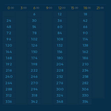
GFS
アルゼンチン
気圧
0
3
6
9
12
15
18
21
:00
:00
:00
:00
:00
:00
:00
:00
ICON
6
12
18
イギリス
気温異常（2m）
24
30
36
42
ICON ドイツ 2 km
イタリア
48
54
60
66
気温異常（850hPa）
72
78
84
90
オーストリア
気温（2m）
96
102
108
114
120
126
132
138
カリブ海
気温（500hPa）
144
150
156
162
168
174
180
186
ギリシャ
気温（850hPa）
192
198
204
210
216
222
228
234
スイス
降水量、雲、気圧
240
246
252
258
264
270
276
282
スカンジナビア
降水量の合計
288
294
300
306
スペイン
露点温度（2m）
312
318
324
330
336
342
348
354
トルコ
風速（10m）