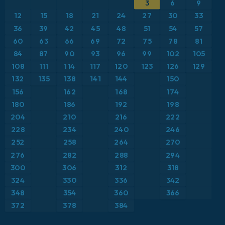
3
6
9
ICON
イギリス
気圧
12
15
18
21
24
27
30
33
ICON ドイツ 2 km
イタリア
36
39
42
45
48
51
54
57
気温異常（2m）
60
63
66
69
72
75
78
81
オーストリア
気温異常（850hPa）
84
87
90
93
96
99
102
105
108
111
114
117
120
123
126
129
カリブ海
気温（2m）
132
135
138
141
144
150
156
162
168
174
ギリシャ
気温（500hPa）
180
186
192
198
204
210
216
222
スイス
気温（850hPa）
228
234
240
246
252
258
264
270
スカンジナビア
積雪深
276
282
288
294
スペイン
300
306
312
318
突風
324
330
336
342
トルコ
突風（最大）
348
354
360
366
372
378
384
ドイツ
降水量、雲、気圧