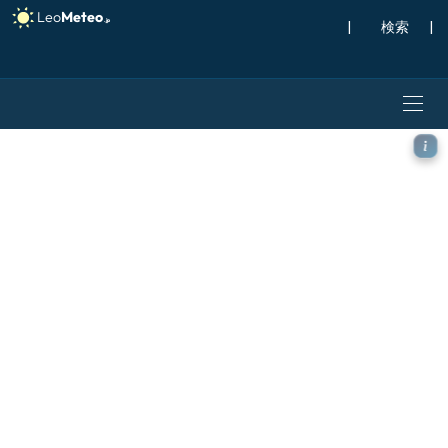
|
検索
|
GFS モデル - 北大西洋, 風速