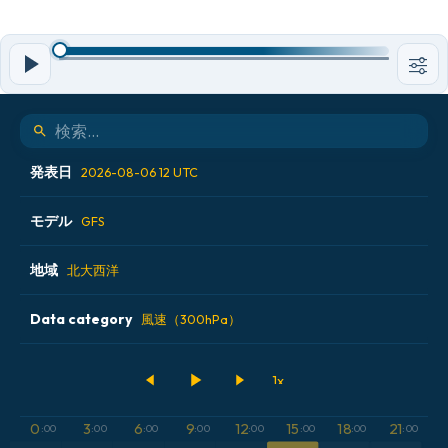
発表日
2026-08-06 12 UTC
モデル
2026-08-05 18 UTC
GFS
2026-08-06 00 UTC
地域
ALADIN CZ 2.3 km
北大西洋
2026-08-06 06 UTC
ECMWF AIFS [AI]
Data category
アイスランド
風速（300hPa）
2026-08-06 12 UTC
ECMWF IFS 0.25°
アメリカ合衆国
500hPaのジオポテンシャル高度
GFS
アルゼンチン
CAPE
0
3
6
9
12
15
18
21
:00
:00
:00
:00
:00
:00
:00
:00