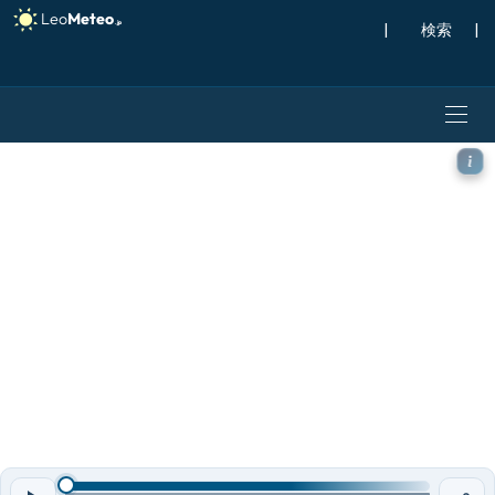
|
検索
|
ECMWF IFS 0.25° モデ