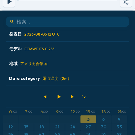
発表日
2026-08-05 12 UTC
モデル
2026-08-04 00 UTC
ECMWF IFS 0.25°
2026-08-04 12 UTC
地域
ALADIN CZ 2.3 km
アメリカ合衆国
2026-08-05 00 UTC
ECMWF AIFS [AI]
Data category
アイスランド
露点温度（2m）
2026-08-05 12 UTC
ECMWF IFS 0.25°
アメリカ合衆国
500hPaのジオポテンシャル高度
GFS
アルゼンチン
CAPE
0
3
6
9
12
15
18
21
:00
:00
:00
:00
:00
:00
:00
:00
ICON
3
6
9
イギリス
気圧
12
15
18
21
24
27
30
33
ICON ドイツ 2 km
イタリア
36
39
42
45
48
51
54
57
気温異常（2m）