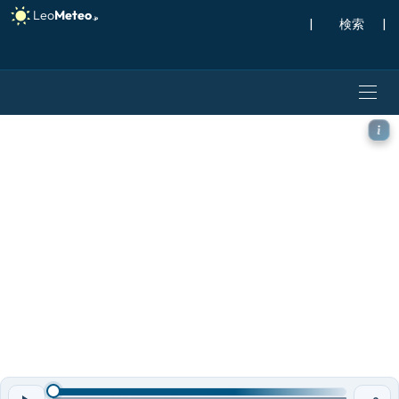
|
検索
|
ECMWF IFS 0.25° モデ