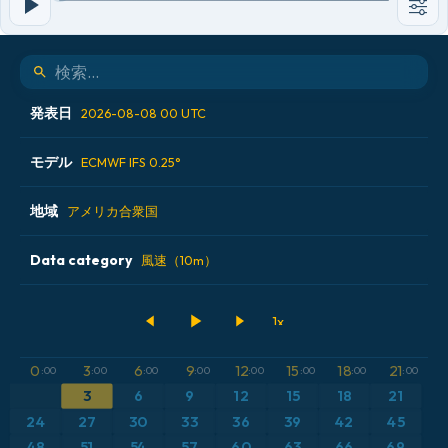
発表日
2026-08-08 00 UTC
モデル
2026-08-06 12 UTC
ECMWF IFS 0.25°
2026-08-07 00 UTC
地域
ALADIN CZ 2.3 km
アメリカ合衆国
2026-08-07 12 UTC
ECMWF AIFS [AI]
Data category
アイスランド
風速（10m）
2026-08-08 00 UTC
ECMWF IFS 0.25°
アメリカ合衆国
500hPaのジオポテンシャル高度
GFS
アルゼンチン
CAPE
0
3
6
9
12
15
18
21
:00
:00
:00
:00
:00
:00
:00
:00
ICON
3
6
9
12
15
18
21
イギリス
気圧
24
27
30
33
36
39
42
45
ICON ドイツ 2 km
イタリア
48
51
54
57
60
63
66
69
気温異常（2m）