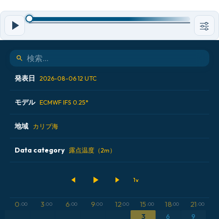
発表日
2026-08-06 12 UTC
モデル
2026-08-05 12 UTC
ECMWF IFS 0.25°
2026-08-06 00 UTC
地域
ALADIN CZ 2.3 km
カリブ海
2026-08-06 12 UTC
ECMWF AIFS [AI]
Data category
アイスランド
露点温度（2m）
2026-08-07 00 UTC
ECMWF IFS 0.25°
アメリカ合衆国
500hPaのジオポテンシャル高度
GFS
アルゼンチン
CAPE
0
3
6
9
12
15
18
21
:00
:00
:00
:00
:00
:00
:00
:00
ICON
3
6
9
イギリス