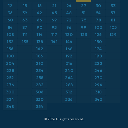
気圧
12
15
18
21
24
27
30
33
ICON ドイツ 2 km
イタリア
36
39
42
45
48
51
54
57
気温異常（2m）
60
63
66
69
72
75
78
81
オーストリア
気温異常（850hPa）
84
87
90
93
96
99
102
105
108
111
114
117
120
123
126
129
カリブ海
気温（2m）
132
135
138
141
144
150
156
162
168
174
ギリシャ
気温（500hPa）
180
186
192
198
204
210
216
222
スイス
気温（850hPa）
228
234
240
246
252
258
264
270
スカンジナビア
積雪深
276
282
288
294
スペイン
300
306
312
318
突風
324
330
336
342
トルコ
突風（最大）
348
354
ドイツ
降水量の合計
© 2026 All rights reserved.