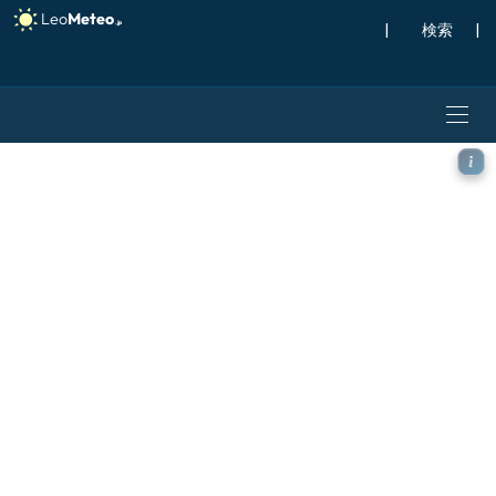
|
検索
|
ECMWF IFS 0.25° モデ