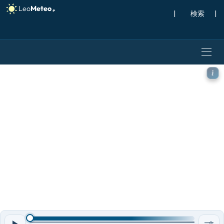
|
検索
|
ECMWF IFS 0.25° モデル