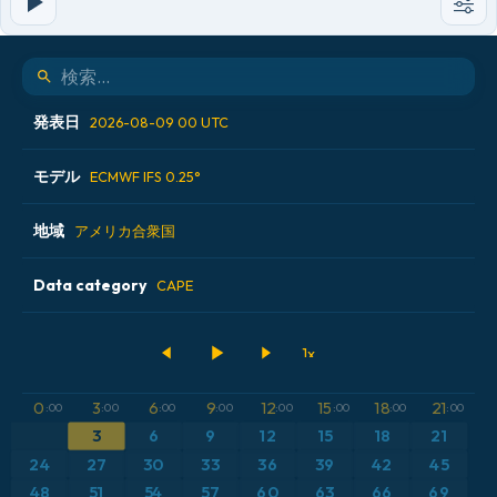
発表日
2026-08-09 00 UTC
モデル
2026-08-07 12 UTC
ECMWF IFS 0.25°
2026-08-08 00 UTC
地域
ALADIN CZ 2.3 km
アメリカ合衆国
2026-08-08 12 UTC
ECMWF AIFS [AI]
Data category
アイスランド
CAPE
2026-08-09 00 UTC
ECMWF IFS 0.25°
アメリカ合衆国
500hPaのジオポテンシャル高度
GFS
アルゼンチン
CAPE
0
3
6
9
12
15
18
21
:00
:00
:00
:00
:00
:00
:00
:00
ICON
3
6
9
12
15
18
21
イギリス
気圧
24
27
30
33
36
39
42
45
ICON ドイツ 2 km
イタリア
48
51
54
57
60
63
66
69
気温異常（2m）