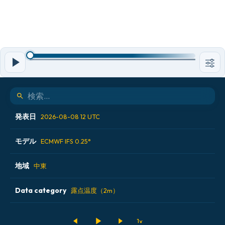
発表日
2026-08-08 12 UTC
モデル
2026-08-07 12 UTC
ECMWF IFS 0.25°
2026-08-08 00 UTC
地域
ALADIN CZ 2.3 km
中東
2026-08-08 12 UTC
ECMWF AIFS [AI]
Data category
アイスランド
露点温度（2m）
2026-08-09 00 UTC
ECMWF IFS 0.25°
アメリカ合衆国
500hPaのジオポテンシャル高度