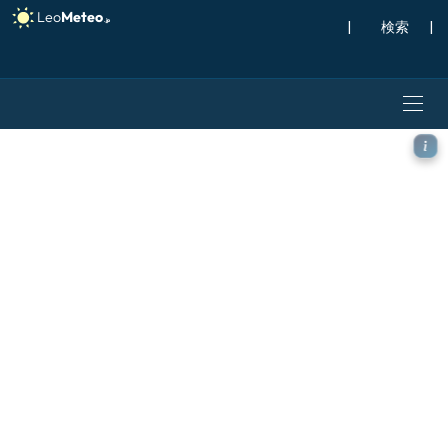
|
検索
|
ECMWF IFS 0.25° モデル