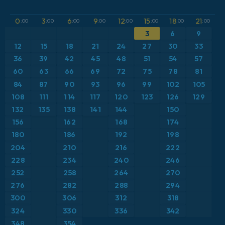
GFS
アルゼンチン
CAPE
0
3
6
9
12
15
18
21
:00
:00
:00
:00
:00
:00
:00
:00
ICON
3
6
9
イギリス
気圧
12
15
18
21
24
27
30
33
ICON ドイツ 2 km
イタリア
36
39
42
45
48
51
54
57
気温異常（2m）
60
63
66
69
72
75
78
81
オーストリア
気温異常（850hPa）
84
87
90
93
96
99
102
105
108
111
114
117
120
123
126
129
カリブ海
気温（2m）
132
135
138
141
144
150
156
162
168
174
ギリシャ
気温（500hPa）
180
186
192
198
204
210
216
222
スイス
気温（850hPa）
228
234
240
246
252
258
264
270
スカンジナビア
積雪深
276
282
288
294
スペイン
300
306
312
318
突風
324
330
336
342
トルコ
突風（最大）
348
354