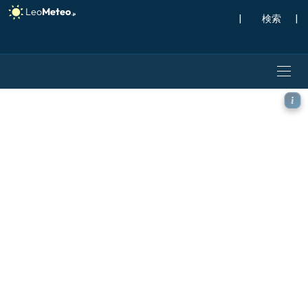
|
検索
|
ECMWF IFS 0.25° モデ