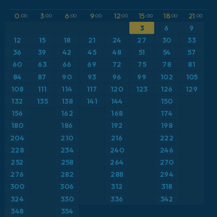
GFS
アルゼンチン
CAPE
0
3
6
9
12
15
18
21
:00
:00
:00
:00
:00
:00
:00
:00
ICON
3
6
9
イギリス
気圧
12
15
18
21
24
27
30
33
ICON ドイツ 2 km
イタリア
36
39
42
45
48
51
54
57
気温異常（2m）
60
63
66
69
72
75
78
81
オーストリア
気温異常（850hPa）
84
87
90
93
96
99
102
105
108
111
114
117
120
123
126
129
カリブ海
気温（2m）
132
135
138
141
144
150
156
162
168
174
ギリシャ
気温（500hPa）
180
186
192
198
204
210
216
222
スイス
気温（850hPa）
228
234
240
246
252
258
264
270
スカンジナビア
積雪深
276
282
288
294
スペイン
300
306
312
318
突風
324
330
336
342
トルコ
突風（最大）
348
354