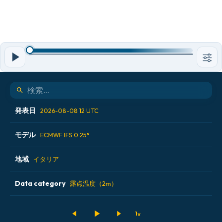
発表日
2026-08-08 12 UTC
モデル
2026-08-07 00 UTC
ECMWF IFS 0.25°
2026-08-07 12 UTC
地域
ALADIN CZ 2.3 km
イタリア
2026-08-08 00 UTC
ECMWF AIFS [AI]
Data category
アイスランド
露点温度（2m）
2026-08-08 12 UTC
ECMWF IFS 0.25°
アメリカ合衆国
500hPaのジオポテンシャル高度