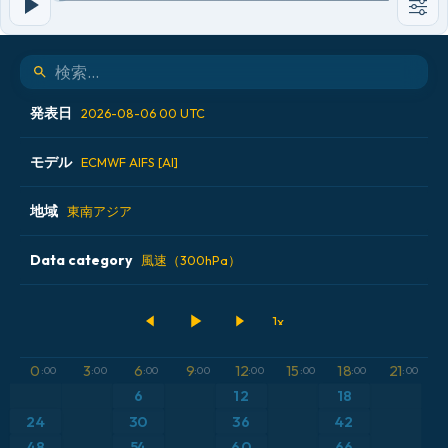
発表日
2026-08-06 00 UTC
モデル
2026-08-04 12 UTC
ECMWF AIFS [AI]
2026-08-05 00 UTC
地域
ALADIN CZ 2.3 km
東南アジア
2026-08-05 12 UTC
ECMWF AIFS [AI]
Data category
アイスランド
風速（300hPa）
2026-08-06 00 UTC
ECMWF IFS 0.25°
アメリカ合衆国
500hPaのジオポテンシャル高度
GFS
アルゼンチン
気圧
0
3
6
9
12
15
18
21
:00
:00
:00
:00
:00
:00
:00
:00
ICON
6
12
18
イギリス
気温異常（2m）
24
30
36
42
ICON ドイツ 2 km
イタリア
48
54
60
66
気温異常（850hPa）