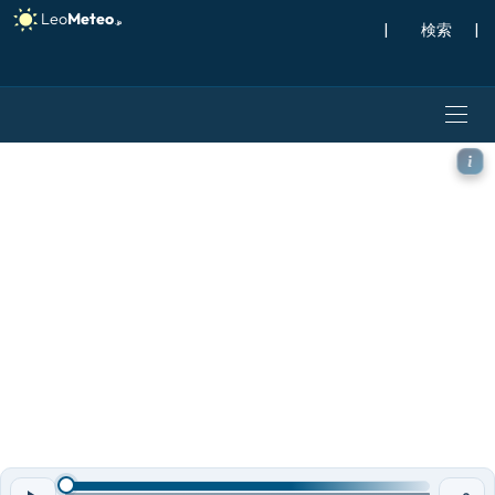
|
検索
|
ECMWF AIFS [AI] モデル