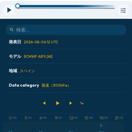
発表日
2026-08-06 12 UTC
モデル
2026-08-05 00 UTC
ECMWF AIFS [AI]
2026-08-05 12 UTC
地域
ALADIN CZ 2.3 km
スペイン
2026-08-06 00 UTC
ECMWF AIFS [AI]
Data category
アイスランド
風速（300hPa）
2026-08-06 12 UTC
ECMWF IFS 0.25°
アメリカ合衆国
500hPaのジオポテンシャル高度
GFS
アルゼンチン
気圧
0
3
6
9
12
15
18
21
:00
:00
:00
:00
:00
:00
:00
:00
ICON
6
イギリス
気温異常（2m）