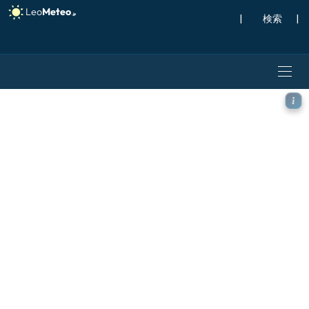
|
検索
|
ECMWF AIFS [AI] モデル