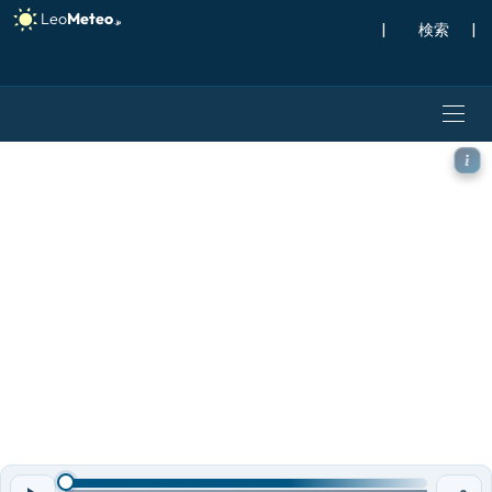
|
検索
|
ECMWF AIFS [AI] モデル