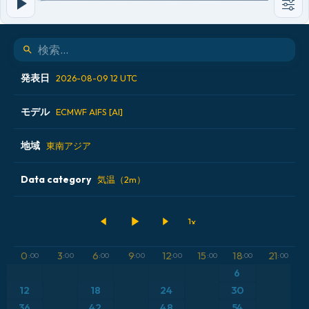
発表日
2026-08-09 12 UTC
モデル
2026-08-08 00 UTC
ECMWF AIFS [AI]
2026-08-08 12 UTC
地域
ALADIN CZ 2.3 km
東南アジア
2026-08-09 00 UTC
ECMWF AIFS [AI]
Data category
アイスランド
気温（2m）
2026-08-09 12 UTC
ECMWF IFS 0.25°
アメリカ合衆国
500hPaのジオポテンシャル高度
GFS
アルゼンチン
気圧
0
3
6
9
12
15
18
21
:00
:00
:00
:00
:00
:00
:00
:00
ICON
6
イギリス
気温異常（2m）
12
18
24
30
ICON ドイツ 2 km
イタリア
36
42
48
54
気温異常（850hPa）