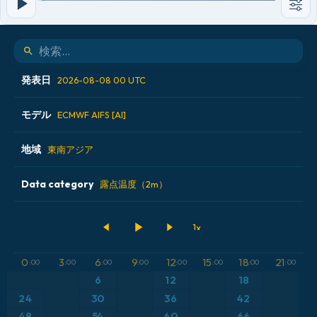
発表日
2026-08-08 00 UTC
モデル
2026-08-06 12 UTC
ECMWF AIFS [AI]
2026-08-07 00 UTC
地域
ALADIN CZ 2.3 km
東南アジア
2026-08-07 12 UTC
ECMWF AIFS [AI]
Data category
アイスランド
露点温度（2m）
2026-08-08 00 UTC
ECMWF IFS 0.25°
アメリカ合衆国
500hPaのジオポテンシャル高度
GFS
アルゼンチン
気圧
0
3
6
9
12
15
18
21
:00
:00
:00
:00
:00
:00
:00
:00
ICON
6
12
18
イギリス
気温異常（2m）
24
30
36
42
ICON ドイツ 2 km
イタリア
48
54
60
66
気温異常（850hPa）