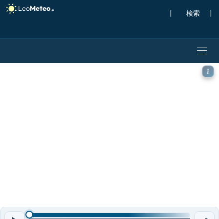
|
検索
|
ECMWF AIFS [AI] モデ