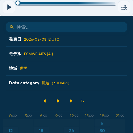
発表日
2026-08-08 12 UTC
モデル
2026-08-07 00 UTC
ECMWF AIFS [AI]
2026-08-07 12 UTC
地域
ALADIN CZ 2.3 km
世界
2026-08-08 00 UTC
ECMWF AIFS [AI]
Data category
アイスランド
風速（300hPa）
2026-08-08 12 UTC
ECMWF IFS 0.25°
アメリカ合衆国
500hPaのジオポテンシャル高度
GFS
アルゼンチン
気圧
0
3
6
9
12
15
18
21
:00
:00
:00
:00
:00
:00
:00
:00
ICON
6
イギリス
気温異常（2m）
12
18
24
30