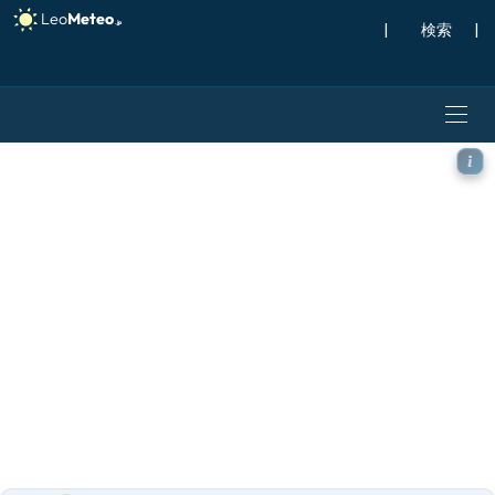
|
検索
|
ECMWF AIFS [AI] モデル 