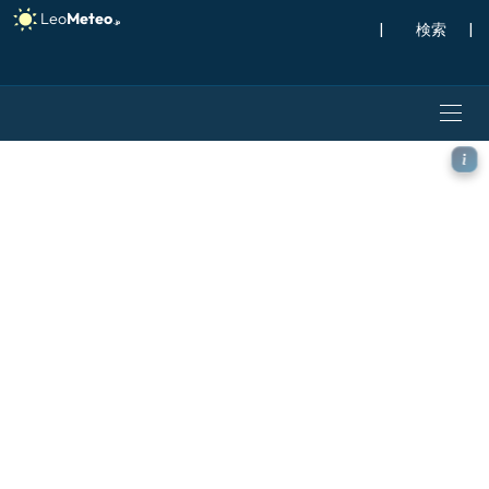
|
検索
|
ECMWF AIFS [AI] モデル