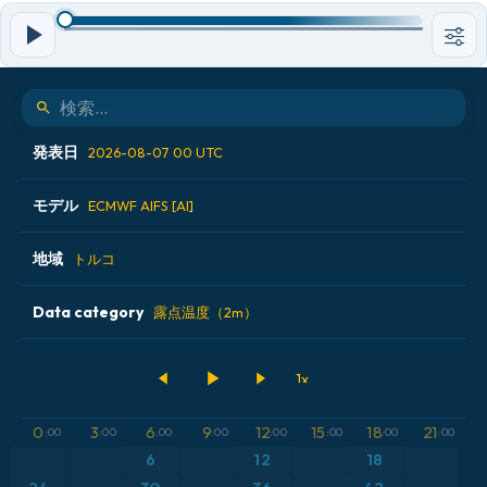
発表日
2026-08-07 00 UTC
モデル
2026-08-06 00 UTC
ECMWF AIFS [AI]
2026-08-06 12 UTC
地域
ALADIN CZ 2.3 km
トルコ
2026-08-07 00 UTC
ECMWF AIFS [AI]
Data category
アイスランド
露点温度（2m）
2026-08-07 12 UTC
ECMWF IFS 0.25°
アメリカ合衆国
500hPaのジオポテンシャル高度
GFS
アルゼンチン
気圧
0
3
6
9
12
15
18
21
:00
:00
:00
:00
:00
:00
:00
:00
ICON
6
12
18
イギリス
気温異常（2m）