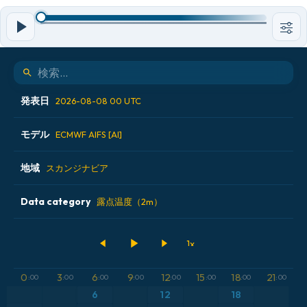
発表日
2026-08-08 00 UTC
モデル
2026-08-06 12 UTC
ECMWF AIFS [AI]
2026-08-07 00 UTC
地域
ALADIN CZ 2.3 km
スカンジナビア
2026-08-07 12 UTC
ECMWF AIFS [AI]
Data category
アイスランド
露点温度（2m）
2026-08-08 00 UTC
ECMWF IFS 0.25°
アメリカ合衆国
500hPaのジオポテンシャル高度
GFS
アルゼンチン
気圧
0
3
6
9
12
15
18
21
:00
:00
:00
:00
:00
:00
:00
:00
ICON
6
12
18
イギリス
気温異常（2m）