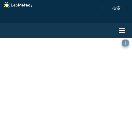
|
検索
|
ECMWF AIFS [AI] モデ