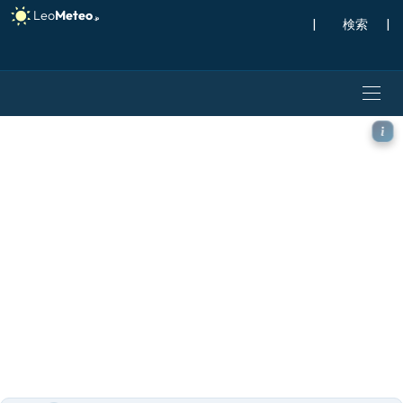
|
検索
|
ECMWF AIFS [AI] モデル