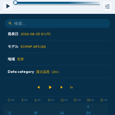
発表日
2026-08-05 12 UTC
モデル
2026-08-04 00 UTC
ECMWF AIFS [AI]
2026-08-04 12 UTC
地域
ALADIN CZ 2.3 km
世界
2026-08-05 00 UTC
ECMWF AIFS [AI]
Data category
アイスランド
露点温度（2m）
2026-08-05 12 UTC
ECMWF IFS 0.25°
アメリカ合衆国
500hPaのジオポテンシャル高度
GFS
アルゼンチン
気圧
0
3
6
9
12
15
18
21
:00
:00
:00
:00
:00
:00
:00
:00
ICON
6
イギリス
気温異常（2m）
12
18
24
30