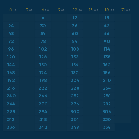
GFS
アルゼンチン
気圧
0
3
6
9
12
15
18
21
:00
:00
:00
:00
:00
:00
:00
:00
ICON
6
12
18
イギリス
気温異常（2m）
24
30
36
42
ICON ドイツ 2 km
イタリア
48
54
60
66
気温異常（850hPa）
72
78
84
90
オーストリア
気温（2m）
96
102
108
114
120
126
132
138
カリブ海
気温（500hPa）
144
150
156
162
168
174
180
186
ギリシャ
気温（850hPa）
192
198
204
210
216
222
228
234
スイス
降水量、雲、気圧
240
246
252
258
264
270
276
282
スカンジナビア
降水量の合計
288
294
300
306
スペイン
露点温度（2m）
312
318
324
330
336
342
348
354
トルコ
風速（10m）