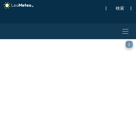
|
検索
|
ECMWF AIFS [AI] モデル