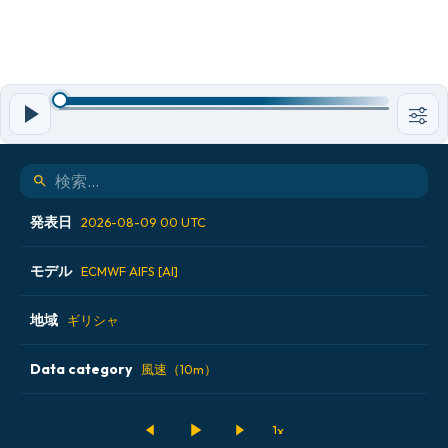
発表日
2026-08-09 00 UTC
モデル
2026-08-07 12 UTC
ECMWF AIFS [AI]
2026-08-08 00 UTC
地域
ALADIN CZ 2.3 km
ギリシャ
2026-08-08 12 UTC
ECMWF AIFS [AI]
Data category
アイスランド
風速（10m）
2026-08-09 00 UTC
ECMWF IFS 0.25°
アメリカ合衆国
500hPaのジオポテンシャル高度