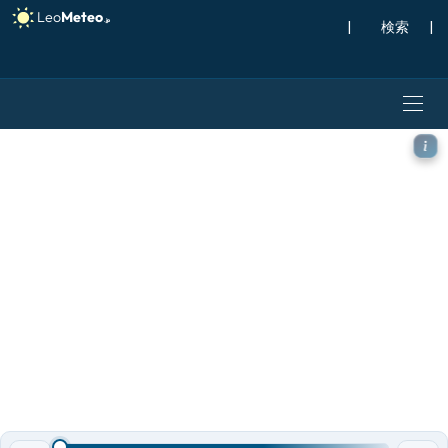
|
検索
|
ECMWF AIFS [AI] モデ