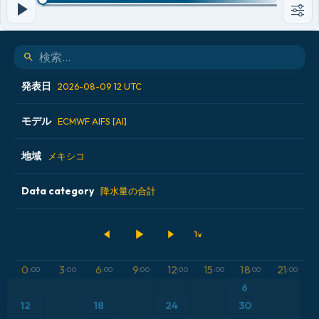
発表日
2026-08-09 12 UTC
モデル
2026-08-08 00 UTC
ECMWF AIFS [AI]
2026-08-08 12 UTC
地域
ALADIN CZ 2.3 km
メキシコ
2026-08-09 00 UTC
ECMWF AIFS [AI]
Data category
アイスランド
降水量の合計
2026-08-09 12 UTC
ECMWF IFS 0.25°
アメリカ合衆国
500hPaのジオポテンシャル高度
GFS
アルゼンチン
気圧
0
3
6
9
12
15
18
21
:00
:00
:00
:00
:00
:00
:00
:00
ICON
6
イギリス
気温異常（2m）
12
18
24
30