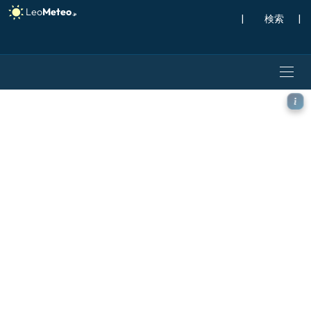
|
検索
|
ICON モデル - ポーランド,