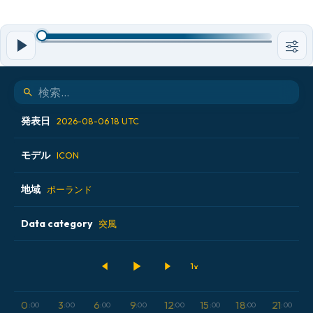
発表日
2026-08-06 18 UTC
モデル
2026-08-06 00 UTC
ICON
2026-08-06 06 UTC
地域
ALADIN CZ 2.3 km
ポーランド
2026-08-06 12 UTC
ECMWF AIFS [AI]
Data category
アイスランド
突風
2026-08-06 18 UTC
ECMWF IFS 0.25°
アメリカ合衆国
500hPaのジオポテンシャル高度
GFS
アルゼンチン
CAPE
0
3
6
9
12
15
18
21
:00
:00
:00
:00
:00
:00
:00
:00