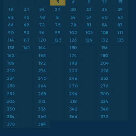
3
6
9
12
15
ICON
イギリス
気圧
18
21
24
27
30
33
36
39
ICON ドイツ 2 km
イタリア
42
45
48
51
54
57
60
63
気温異常（2m）
66
69
72
75
78
81
84
87
オーストリア
気温異常（850hPa）
90
93
96
99
102
105
108
111
114
117
120
123
126
129
132
135
カリブ海
気温（2m）
138
141
144
150
156
162
168
174
180
ギリシャ
気温（500hPa）
186
192
198
204
210
216
222
228
スイス
気温（850hPa）
234
240
246
252
258
264
270
276
スカンジナビア
積雪深
282
288
294
300
スペイン
306
312
318
324
突風
330
336
342
348
トルコ
突風（最大）
354
360
366
372
378
384
ドイツ
降水量、雲、気圧