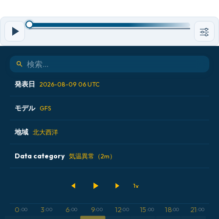
発表日
2026-08-09 06 UTC
モデル
2026-08-08 18 UTC
GFS
2026-08-09 00 UTC
地域
ALADIN CZ 2.3 km
北大西洋
2026-08-09 06 UTC
ECMWF AIFS [AI]
Data category
アイスランド
気温異常（2m）
2026-08-09 12 UTC
ECMWF IFS 0.25°
アメリカ合衆国
500hPaのジオポテンシャル高度
GFS
アルゼンチン
CAPE
0
3
6
9
12
15
18
21
:00
:00
:00
:00
:00
:00
:00
:00