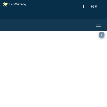
|
検索
|
GFS モデル - 北大西洋, 