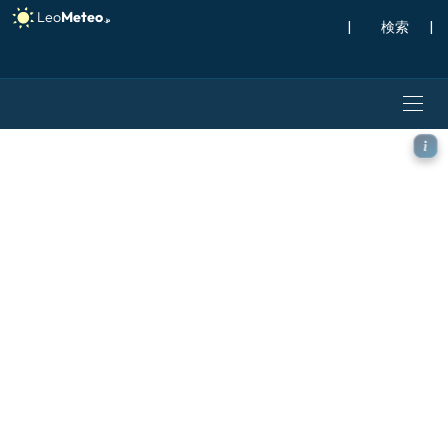
|
検索
|
GFS モデル - 北大西洋, 気