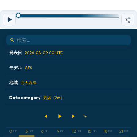
発表日
2026-08-09 00 UTC
モデル
2026-08-08 06 UTC
GFS
2026-08-08 12 UTC
地域
ALADIN CZ 2.3 km
北大西洋
2026-08-08 18 UTC
ECMWF AIFS [AI]
Data category
アイスランド
気温（2m）
2026-08-09 00 UTC
ECMWF IFS 0.25°
アメリカ合衆国
500hPaのジオポテンシャル高度
GFS
アルゼンチン
CAPE
0
3
6
9
12
15
18
21
:00
:00
:00
:00
:00
:00
:00
:00