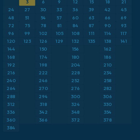
3
6
9
12
15
18
21
ICON
イギリス
気圧
24
27
30
33
36
39
42
45
ICON ドイツ 2 km
イタリア
48
51
54
57
60
63
66
69
気温異常（2m）
72
75
78
81
84
87
90
93
オーストリア
気温異常（850hPa）
96
99
102
105
108
111
114
117
120
123
126
129
132
135
138
141
カリブ海
気温（2m）
144
150
156
162
168
174
180
186
ギリシャ
気温（500hPa）
192
198
204
210
216
222
228
234
スイス
気温（850hPa）
240
246
252
258
264
270
276
282
スカンジナビア
積雪深
288
294
300
306
スペイン
312
318
324
330
突風
336
342
348
354
トルコ
突風（最大）
360
366
372
378
384
ドイツ
降水量、雲、気圧