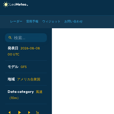
レーダー
雷雨予報
ウィジェット
お問い合わせ
GFS モデル - アメリカ合衆
発表日
2026-08-08
00 UTC
2026-08-07 12 UTC
モデル
GFS
2026-08-07 18 UTC
ALADIN CZ 2.3 km
地域
アメリカ合衆国
2026-08-08 00 UTC
ECMWF AIFS [AI]
2026-08-08 06 UTC
アイスランド
Data category
風速
ECMWF IFS 0.25°
（10m）
アメリカ合衆国
GFS
アルゼンチン
500hPaのジオポテン
ICON