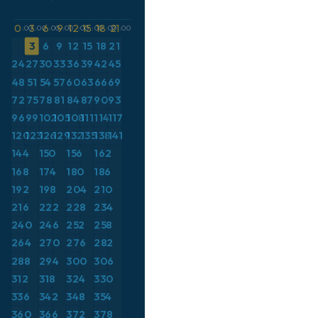
イギリス
シャル高度
ICON ドイツ 2 km
イタリア
CAPE
0
3
6
9
12
15
18
21
:00
:00
:00
:00
:00
:00
:00
:00
3
6
9
12
15
18
21
オーストリア
気圧
24
27
30
33
36
39
42
45
カリブ海
気温異常（2m）
48
51
54
57
60
63
66
69
ギリシャ
気温異常（850hPa）
72
75
78
81
84
87
90
93
スイス
気温（2m）
96
99
102
105
108
111
114
117
120
123
126
129
132
135
138
141
スカンジナビア
気温（500hPa）
144
150
156
162
スペイン
気温（850hPa）
168
174
180
186
トルコ
積雪深
192
198
204
210
ドイツ
突風
216
222
228
234
240
246
252
258
フランス
突風（最大）
264
270
276
282
ブラジル
降水量、雲、気圧
288
294
300
306
ポーランド
降水量の合計
312
318
324
330
メキシコ
336
342
348
354
露点温度（2m）
360
366
372
378