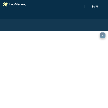
|
検索
|
ECMWF IFS 0.25° モデル