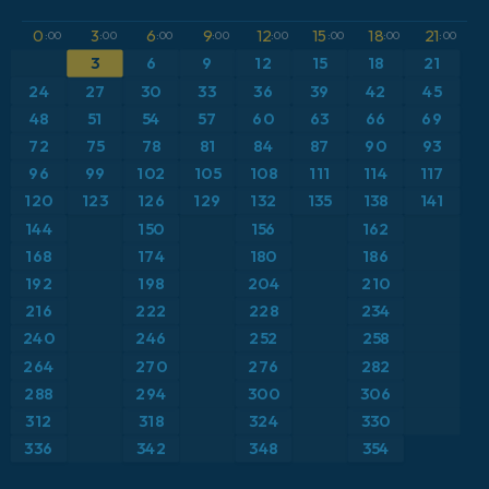
GFS
アルゼンチン
CAPE
0
3
6
9
12
15
18
21
:00
:00
:00
:00
:00
:00
:00
:00
ICON
3
6
9
12
15
18
21
イギリス
気圧
24
27
30
33
36
39
42
45
ICON ドイツ 2 km
イタリア
48
51
54
57
60
63
66
69
気温異常（2m）
72
75
78
81
84
87
90
93
オーストリア
気温異常（850hPa）
96
99
102
105
108
111
114
117
120
123
126
129
132
135
138
141
カリブ海
気温（2m）
144
150
156
162
168
174
180
186
ギリシャ
気温（500hPa）
192
198
204
210
216
222
228
234
スイス
気温（850hPa）
240
246
252
258
264
270
276
282
スカンジナビア
積雪深
288
294
300
306
スペイン
突風
312
318
324
330
336
342
348
354
トルコ
突風（最大）