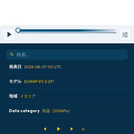
発表日
2026-08-07 00 UTC
モデル
2026-08-05 12 UTC
ECMWF IFS 0.25°
2026-08-06 00 UTC
地域
ALADIN CZ 2.3 km
イタリア
2026-08-06 12 UTC
ECMWF AIFS [AI]
Data category
アイスランド
気温（500hPa）
2026-08-07 00 UTC
ECMWF IFS 0.25°
アメリカ合衆国
500hPaのジオポテンシャル高度