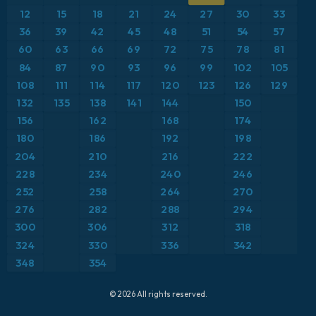
気圧
12
15
18
21
24
27
30
33
ICON ドイツ 2 km
イタリア
36
39
42
45
48
51
54
57
気温異常（2m）
60
63
66
69
72
75
78
81
オーストリア
気温異常（850hPa）
84
87
90
93
96
99
102
105
108
111
114
117
120
123
126
129
カリブ海
気温（2m）
132
135
138
141
144
150
156
162
168
174
ギリシャ
気温（500hPa）
180
186
192
198
204
210
216
222
スイス
気温（850hPa）
228
234
240
246
252
258
264
270
スカンジナビア
積雪深
276
282
288
294
スペイン
300
306
312
318
突風
324
330
336
342
トルコ
突風（最大）
348
354
ドイツ
降水量の合計
© 2026 All rights reserved.