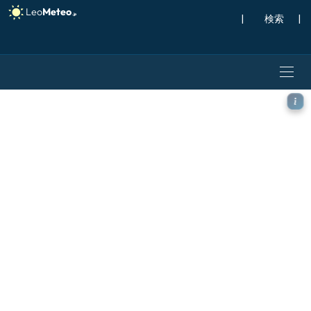
|
検索
|
ECMWF IFS 0.25° モデル