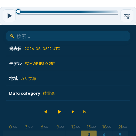
発表日
2026-08-06 12 UTC
モデル
2026-08-05 00 UTC
ECMWF IFS 0.25°
2026-08-05 12 UTC
地域
ALADIN CZ 2.3 km
カリブ海
2026-08-06 00 UTC
ECMWF AIFS [AI]
Data category
アイスランド
積雪深
2026-08-06 12 UTC
ECMWF IFS 0.25°
アメリカ合衆国
500hPaのジオポテンシャル高度
GFS
アルゼンチン
CAPE
0
3
6
9
12
15
18
21
:00
:00
:00
:00
:00
:00
:00
:00
ICON
3
6
9
イギリス