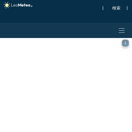
|
検索
|
ECMWF AIFS [AI] モデル 