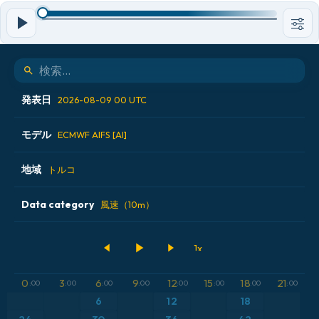
発表日
2026-08-09 00 UTC
モデル
2026-08-07 12 UTC
ECMWF AIFS [AI]
2026-08-08 00 UTC
地域
ALADIN CZ 2.3 km
トルコ
2026-08-08 12 UTC
ECMWF AIFS [AI]
Data category
アイスランド
風速（10m）
2026-08-09 00 UTC
ECMWF IFS 0.25°
アメリカ合衆国
500hPaのジオポテンシャル高度
GFS
アルゼンチン
気圧
0
3
6
9
12
15
18
21
:00
:00
:00
:00
:00
:00
:00
:00
ICON
6
12
18
イギリス
気温異常（2m）