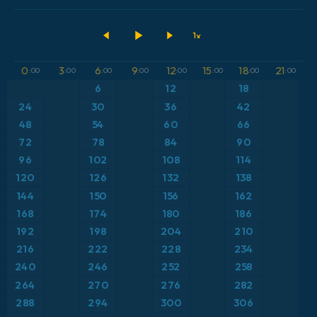
2026-08-10 00 UTC
ECMWF IFS 0.25°
アメリカ合衆国
500hPaのジオポテンシャル高度
GFS
アルゼンチン
気圧
0
3
6
9
12
15
18
21
:00
:00
:00
:00
:00
:00
:00
:00
ICON
6
12
18
イギリス
気温異常（2m）
24
30
36
42
ICON ドイツ 2 km
イタリア
48
54
60
66
気温異常（850hPa）
72
78
84
90
オーストリア
気温（2m）
96
102
108
114
120
126
132
138
カリブ海
気温（500hPa）
144
150
156
162
168
174
180
186
ギリシャ
気温（850hPa）
192
198
204
210
216
222
228
234
スイス
降水量、雲、気圧
240
246
252
258
264
270
276
282
スカンジナビア
降水量の合計
288
294
300
306