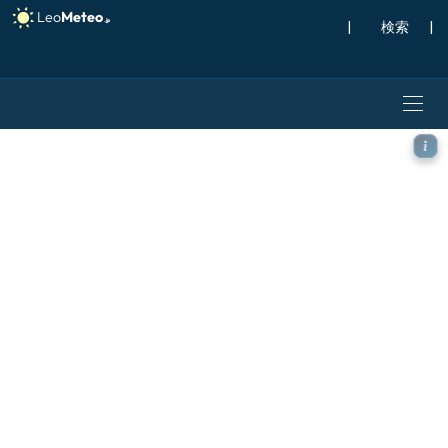
|
検索
|
ECMWF AIFS [AI] モデ