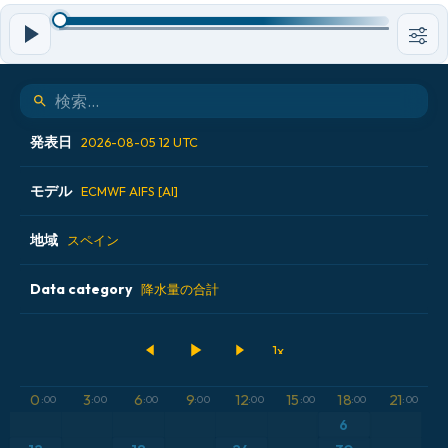
発表日
2026-08-05 12 UTC
モデル
2026-08-04 00 UTC
ECMWF AIFS [AI]
2026-08-04 12 UTC
地域
ALADIN CZ 2.3 km
スペイン
2026-08-05 00 UTC
ECMWF AIFS [AI]
Data category
アイスランド
降水量の合計
2026-08-05 12 UTC
ECMWF IFS 0.25°
アメリカ合衆国
500hPaのジオポテンシャル高度
GFS
アルゼンチン
気圧
0
3
6
9
12
15
18
21
:00
:00
:00
:00
:00
:00
:00
:00
ICON
6
イギリス
気温異常（2m）