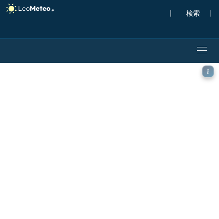
|
検索
|
ECMWF AIFS [AI] モデ