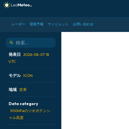
レーダー
雷雨予報
ウィジェット
お問い合わせ
ICON モデル - 世界, 5
発表日
2026-08-07 18
UTC
2026-08-07 00 UTC
モデル
ICON
2026-08-07 06 UTC
ALADIN CZ 2.3 km
地域
世界
2026-08-07 12 UTC
ECMWF AIFS [AI]
2026-08-07 18 UTC
アイスランド
Data category
ECMWF IFS 0.25°
アメリカ合衆国
500hPaのジオポテンシ
GFS
ャル高度
アルゼンチン
ICON