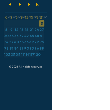
イギリス
500hPaのジオポテン
ICON ドイツ 2 km
シャル高度
イタリア
CAPE
オーストリア
0
3
6
9
12
15
18
21
:00
:00
:00
:00
:00
:00
:00
:00
気圧
3
カリブ海
6
9
12
15
18
21
24
27
気温異常（2m）
ギリシャ
30
33
36
39
42
45
48
51
気温異常（850hPa）
スイス
54
57
60
63
66
69
72
75
気温（2m）
スカンジナビア
78
81
84
87
90
93
96
99
気温（500hPa）
102
105
108
111
114
117
120
スペイン
気温（850hPa）
トルコ
© 2026 All rights reserved.
積雪深
ドイツ
突風
フランス
突風（最大）
ブラジル
降水量、雲、気圧
ポーランド
降水量の合計
メキシコ
露点温度（2m）