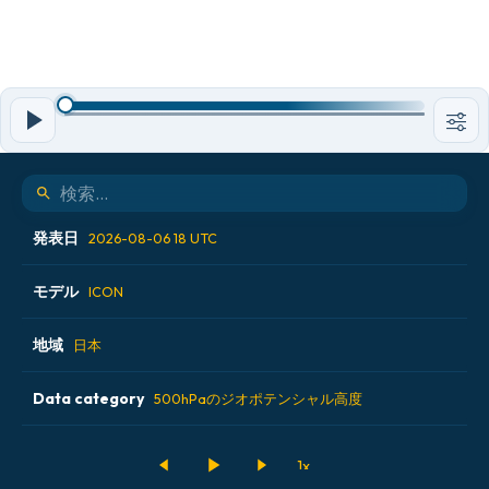
発表日
2026-08-06 18 UTC
モデル
2026-08-06 00 UTC
ICON
2026-08-06 06 UTC
地域
ALADIN CZ 2.3 km
日本
2026-08-06 12 UTC
ECMWF AIFS [AI]
Data category
アイスランド
500hPaのジオポテンシャル高度
2026-08-06 18 UTC
ECMWF IFS 0.25°
アメリカ合衆国
500hPaのジオポテンシャル高度