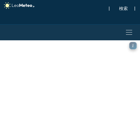
|
検索
|
ICON モデル - 日本, 5