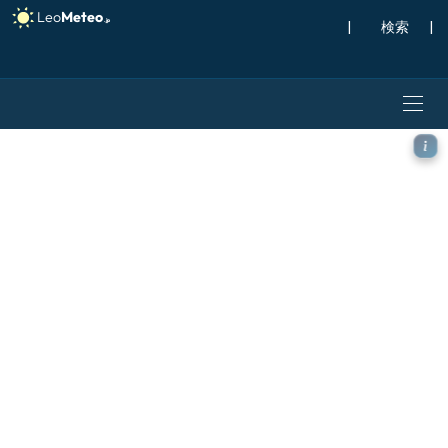
|
検索
|
ICON モデル - カリブ海,