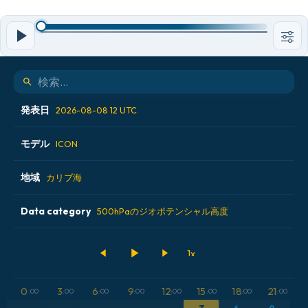
発表日
2026-08-08 12 UTC
モデル
2026-08-08 00 UTC
ICON
2026-08-08 06 UTC
地域
ALADIN CZ 2.3 km
カリブ海
2026-08-08 12 UTC
ECMWF AIFS [AI]
Data category
アイスランド
500hPaのジオポテンシャル高度
2026-08-08 18 UTC
ECMWF IFS 0.25°
アメリカ合衆国
500hPaのジオポテンシャル高度
GFS
アルゼンチン
CAPE
0
3
6
9
12
15
18
21
:00
:00
:00
:00
:00
:00
:00
:00
ICON
イギリス