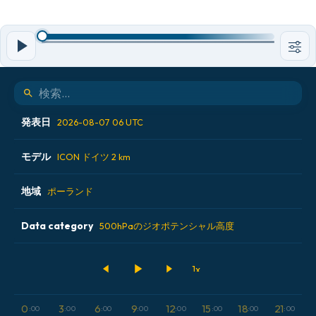
発表日
2026-08-07 06 UTC
モデル
2026-08-06 12 UTC
ICON ドイツ 2 km
2026-08-06 18 UTC
地域
ALADIN CZ 2.3 km
ポーランド
2026-08-07 00 UTC
ECMWF AIFS [AI]
Data category
オーストリア
500hPaのジオポテンシャル高度
2026-08-07 06 UTC
ECMWF IFS 0.25°
スイス
500hPaのジオポテンシャル高度
GFS
ドイツ
CAPE
0
3
6
9
12
15
18
21
:00
:00
:00
:00
:00
:00
:00
:00