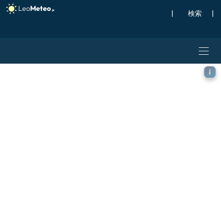
|
検索
|
ICON モデル - イギリス, 