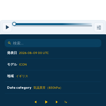
発表日
2026-08-09 00 UTC
モデル
2026-08-08 06 UTC
ICON
2026-08-08 12 UTC
地域
ALADIN CZ 2.3 km
イギリス
2026-08-08 18 UTC
ECMWF AIFS [AI]
Data category
アイスランド
気温異常（850hPa）
2026-08-09 00 UTC
ECMWF IFS 0.25°
アメリカ合衆国
500hPaのジオポテンシャル高度