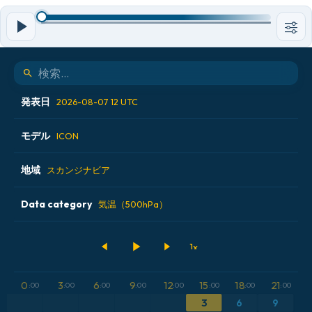
発表日
2026-08-07 12 UTC
モデル
2026-08-07 00 UTC
ICON
2026-08-07 06 UTC
地域
ALADIN CZ 2.3 km
スカンジナビア
2026-08-07 12 UTC
ECMWF AIFS [AI]
Data category
アイスランド
気温（500hPa）
2026-08-07 18 UTC
ECMWF IFS 0.25°
アメリカ合衆国
500hPaのジオポテンシャル高度
GFS
アルゼンチン
CAPE
0
3
6
9
12
15
18
21
:00
:00
:00
:00
:00
:00
:00
:00
ICON
イギリス
気圧
3
6
9