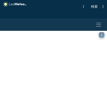
|
検索
|
ICON モデル - アルゼンチン