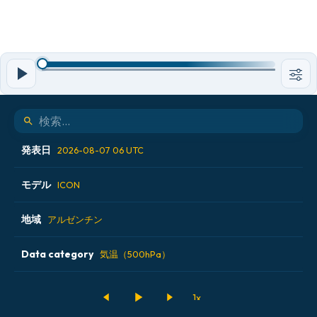
発表日
2026-08-07 06 UTC
モデル
2026-08-06 18 UTC
ICON
2026-08-07 00 UTC
地域
ALADIN CZ 2.3 km
アルゼンチン
2026-08-07 06 UTC
ECMWF AIFS [AI]
Data category
アイスランド
気温（500hPa）
2026-08-07 12 UTC
ECMWF IFS 0.25°
アメリカ合衆国
500hPaのジオポテンシャル高度